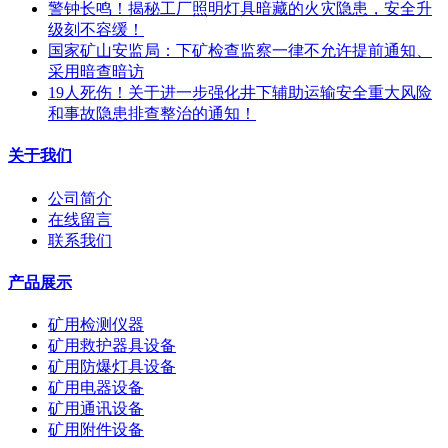
警钟长鸣！揭秘工厂照明灯具暗藏的火灾隐患，安全升
级刻不容缓！
国家矿山安监局：下矿检查监察一律不允许提前通知、
采用暗查暗访
19人死伤！关于进一步强化井下辅助运输安全重大风险
和事故隐患排查整治的通知！
关于我们
公司简介
在线留言
联系我们
产品展示
矿用检测仪器
矿用救护器具设备
矿用防爆灯具设备
矿用电器设备
矿用通讯设备
矿用附件设备