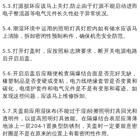
5.3.灯源损坏应该马上关灯,防止由于灯源不能启动进而
电子整流器等电气元件长久性处于异常状况。
5.4.潮湿环境中运用的照明灯具灯腔内如有储水应该马
上清除，拆卸密闭性预制构件，确保机壳安全防范。
5.5.打开灯盖时，应按照标志牌要求，断开关电源电路
后开启后盖。
5.6.开启后盖后应顺便检查隔爆结合面是否完好无缺，
橡塑制品是否变硬或变粘，电力线绝缘套管是否变黄和
碳化，电缆护套件和电气元件是不是有变形和霉迹。如
发现这些问题，应该马上维修拆卸。
5.7.关盖前应用湿抹布(不能过于湿)轻擦照明灯具回光和
透明件，以提高照明灯具效能。在隔爆结合表层应薄薄
地涂上一层204-1置换型防锈剂，关盖时一定要留意密
封圈是不是在原来的位置上有着密闭性作用。