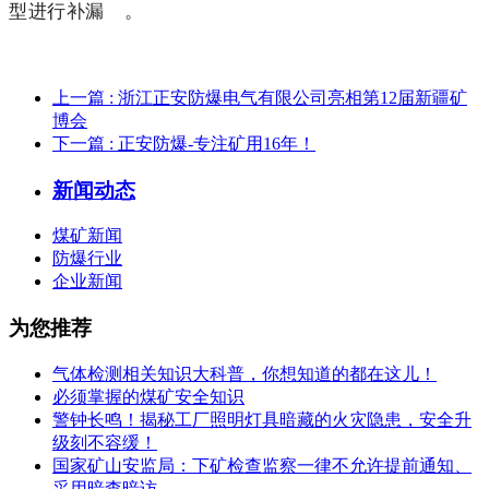
型进行补漏 。
上一篇
: 浙江正安防爆电气有限公司亮相第12届新疆矿
博会
下一篇
: 正安防爆-专注矿用16年！
新闻动态
煤矿新闻
防爆行业
企业新闻
为您推荐
气体检测相关知识大科普，你想知道的都在这儿！
必须掌握的煤矿安全知识
警钟长鸣！揭秘工厂照明灯具暗藏的火灾隐患，安全升
级刻不容缓！
国家矿山安监局：下矿检查监察一律不允许提前通知、
采用暗查暗访