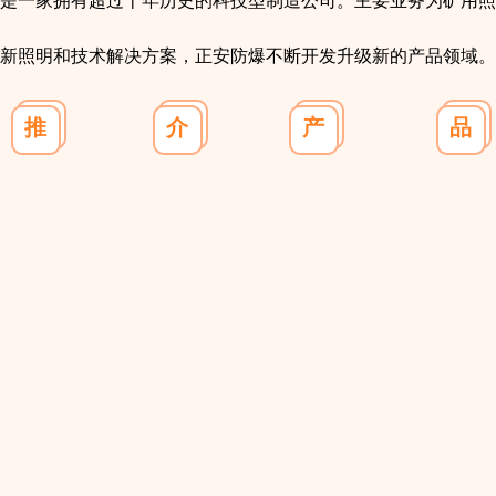
是一家拥有超过十年历史的科技型制造公司。主要业务为矿用照
新照明和技术解决方案，正安防爆不断开发升级新的产品领域。
推
介
产
品