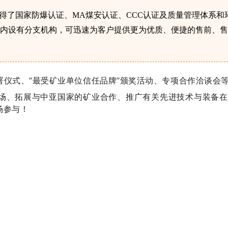
取得了国家防爆认证、MA煤安认证、CCC认证及质量管理体系和
内设有分支机构，可迅速为客户提供更为优质、便捷的售前、售
仪式、“最受矿业单位信任品牌”颁奖活动、专项合作洽谈会
、拓展与中亚国家的矿业合作、推广有关先进技术与装备在疆应
场参与！