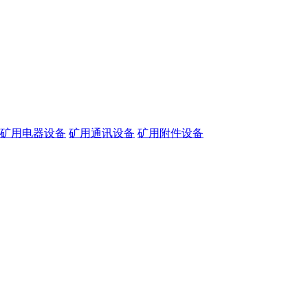
矿用电器设备
矿用通讯设备
矿用附件设备