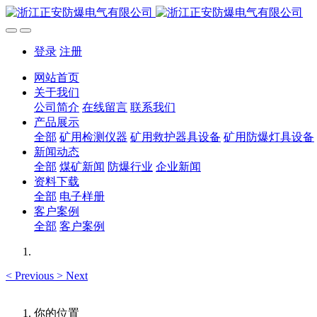
登录
注册
网站首页
关于我们
公司简介
在线留言
联系我们
产品展示
全部
矿用检测仪器
矿用救护器具设备
矿用防爆灯具设备
新闻动态
全部
煤矿新闻
防爆行业
企业新闻
资料下载
全部
电子样册
客户案例
全部
客户案例
<
Previous
>
Next
你的位置