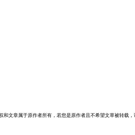
版权和文章属于原作者所有，若您是原作者且不希望文草被转载，