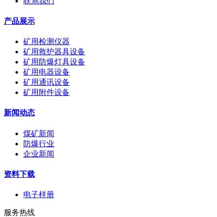
联系我们
产品展示
矿用检测仪器
矿用救护器具设备
矿用防爆灯具设备
矿用电器设备
矿用通讯设备
矿用附件设备
新闻动态
煤矿新闻
防爆行业
企业新闻
资料下载
电子样册
服务热线