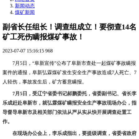
新闻动态
煤矿新闻
副省长任组长！调查组成立！要彻查14名
矿工死伤瞒报煤矿事故！
2023-07-07 15:16:15
968
7月5日，“阜新宣传”公布了阜新市查处一起煤矿事故瞒报
案件的通报，阜新弘霖煤矿发生安全生产事故造成7人死亡、7
人轻伤，事故发生后，矿方蓄意瞒报。
7月5日，受辽宁省委书记郝鹏委托，省委副书记、省长李
乐成赶赴阜新市，就弘霖煤矿瞒报安全生产事故现场办公，指
导督导阜新市及相关部门依法从严从实从快开展调查处置工
作。
在现场办公会上，李乐成指出，要提级调查，省委省政府